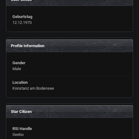
Geburtstag
12.12.1970
Profile Information
Gender
Male
Location
Konstanz am Bodensee
Star Citizen
RSI Handle
Seebo