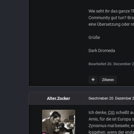
Wie seht ihr das ganze 
Community gut tun? Brau
eine Übersetzung oder re
Grüße
Dark Dromeda
Bearbeitet
20. Dezember 
Zitieren
Alter.Zocker
Geschrieben
20. Dezember 
Ich denke,
CIG
scheißt au
Amis, für die ist Europa
Zynismus mal beiseite, e
losgehen, wenn der endgü