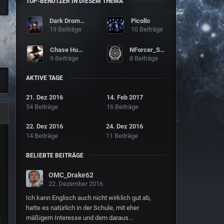
TOP-BENUTZER IN DIESEM THEMA
Dark Dromeda
Picollo
19 Beiträge
10 Beiträge
Chase Hunter
NForcer_SMC
9 Beiträge
8 Beiträge
AKTIVE TAGE
21. Dez 2016
14. Feb 2017
54 Beiträge
16 Beiträge
22. Dez 2016
24. Dez 2016
14 Beiträge
11 Beiträge
BELIEBTE BEITRÄGE
OMC_Drake62
22. Dezember 2016
Ich kann Englisch auch nicht wirklich gut ab,
hatte es natürlich in der Schule, mit eher
mäßigem Interesse und dem daraus...