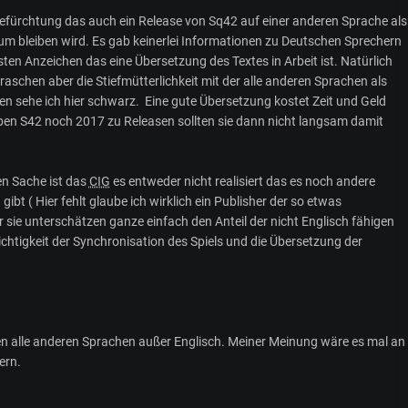
 Befürchtung das auch ein Release von Sq42 auf einer anderen Sprache als
aum bleiben wird. Es gab keinerlei Informationen zu Deutschen Sprechern
sten Anzeichen das eine Übersetzung des Textes in Arbeit ist. Natürlich
raschen aber die Stiefmütterlichkeit mit der alle anderen Sprachen als
n sehe ich hier schwarz. Eine gute Übersetzung kostet Zeit und Geld
ben S42 noch 2017 zu Releasen sollten sie dann nicht langsam damit
en Sache ist das
CIG
es entweder nicht realisiert das es noch andere
ibt ( Hier fehlt glaube ich wirklich ein Publisher der so etwas
sie unterschätzen ganze einfach den Anteil der nicht Englisch fähigen
htigkeit der Synchronisation des Spiels und die Übersetzung der
ren alle anderen Sprachen außer Englisch. Meiner Meinung wäre es mal an
dern.