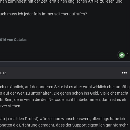
man zumindest mit der Zeit lernt einen englischen Artikel zu lesen und
uch muss ich jedenfalls immer seltener aufrufen?
2016
von Catulus
1
2016
ich es ähnlich, auf der anderen Seite ist es aber wohl wirklich eher unnötig
er auf der Welt zu unterhalten. Die gehen schon ins Geld. Vielleicht macht
hr Sinn, denn wenn die den Netcode nicht hinbekommen, dann ist es eh
erver stehen.
gab ja mal den Probst) wäre schon wünschenswert, allerdings habe ich
onaten die Erfahrung gemacht, dass der Support eigentlich gar nix mehr