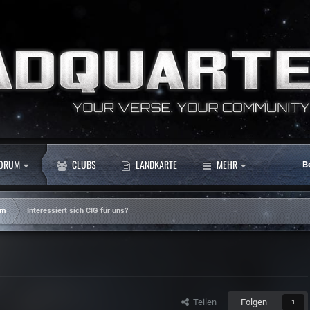
ORUM
CLUBS
LANDKARTE
MEHR
B
um
Interessiert sich CIG für uns?
Teilen
Folgen
1