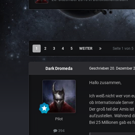
1
2
3
4
5
WEITER
Seite 1 von 
Dark Dromeda
Geschrieben
20. Dezember 
Hallo zusammen,
Ich weiß nicht wer von eu
ob Internationale Serve
Der groß teil der Amis 
aufzustellen. Während di
Pilot
Bei 25 Millionen gab es 
394