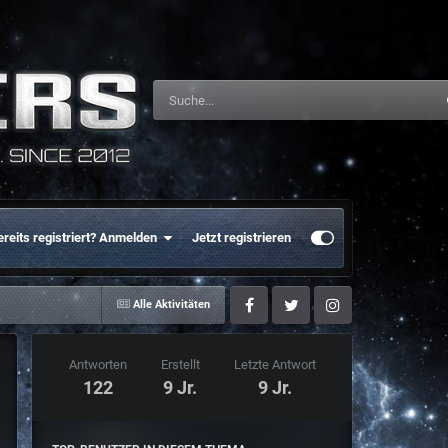
ereits registriert? Anmelden
Jetzt registrieren
Alle Aktivitäten
Facebook
Twitter
Instagram
Antworten
Erstellt
Letzte Antwort
122
9 Jr.
9 Jr.