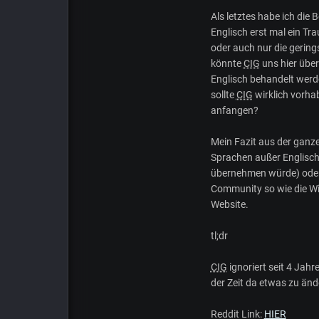
Als letztes habe ich die
Englisch erst mal ein Tr
oder auch nur die gering
könnte
CIG
uns hier über
Englisch behandelt werde
sollte
CIG
wirklich vorha
anfangen?
Mein Fazit aus der ganz
Sprachen außer Englisch g
übernehmen würde) oder 
Community so wie die Wic
Website.
tl;dr
CIG
ignoriert seit 4 Jah
der Zeit da etwas zu än
Reddit Link:
HIER