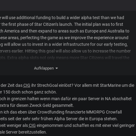
ill use additional funding to build a wider alpha test than we had
 the first phase of Star Citizen’s launch. The initial plan was to first
rth America and then expand to areas such as Europe and Australia to
these areas, perfecting the game as we improve the experience around
g will allow us to invest in a wider infrastructure for our early testing,
vers earlier. Hitting this goal will also allow us to increase the number
ts. Extra alpha slots not only means more Star Citizens will travel the
that we will receive more feedback and more stress testing. This in turn
Aufklappen
er balance and enhance the Star Citizen experience!
n der Zeit das
CIG
ihr StrechGoal einlöst? Vor allem mit StarMarine um die
er 150 doch schon ganz schön.
doch in grenzen halten wenn man dafür ein paar Server in NA abschaltet
 extra für diesen Zweck Geld gesammelt.
kann ich das eben über Crowdfunding finanzierte MMORPG Crowfall
eits seit der sehr sehr frühen Alpha Server die in Europa stehen.
eit weniger als
CIG
eingenommen und schaffen es mit einer viel geringer
e Server bereitzustellen.