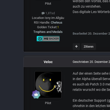
werden den Vorteil, daß 
Pilot
auch zu verstehen.
Das digitale Leo Wörterb
1,8Tsd
Location
Isny im Allgäu
RSI Handle:
Cheteus
Golden Ticket:
1
Trophies and Medals
Bearbeitet
20. Dezember 
Zitieren
Veloc
Geschrieben
20. Dezember 
Auf der einen Seite sehe 
in der Alpha überall Serv
es auch ab Patch 3.0 me
relativ wurscht wo die S
Ein deutscher Support (
Pilot
ohnehin in den letzten M