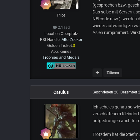
(gesprochen bzw. geschri
Das selbe mit Servern, s
Pilot
NEtcode usw.), werden di
wieder aufwändig zu war
2,1Tsd
Asien rumjammert. Wirkt 
Location
Oberpfalz
RSI Handle:
AlterZocker
Golden Ticket:
0
Abo:
keines
Trophies and Medals
Zitieren
Catulus
Geschrieben
20. Dezember 
Ich sehe es genau so wie
verschlafenem Kleindorf 
notgedrungen auch für d
Trotzdem hat die Stiefmü