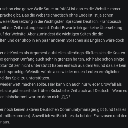
r schon eine ganze Weile Sauer aufstößt ist das es die Website immer
prache gibt. Das die Website chaotisch ohne Ende ist ist ja schon
lweise Übersetzung in die Wichtigsten Sprachen Deutsch, Französisch
mit der Zeit mal angebracht. Dabei Erwarte ich gar keine Übersetzung
auf der Website. Aber zumindest die wichtigen Seiten die die
lten und der Shop in ein paar anderen Sprachen als Englisch wäre doch
er die Kosten als Argument aufstellen allerdings dürften sich die Kosten
so geringen Umfang auch sehr in grenzen halten. Ich habe schon einige
 Star Citizen nicht unterstützt haben einfach aus dem Grund das sie kein
 mehrsprachige Website würde also wieder neuen Leuten ermöglichen
und das Spiel zu unterstützen.
wieder wett machen sollte. Hier kann ich auch nur wieder Crowfall als
ebsite gibt es seit der frühen Kickstarter Zeit auch auf Deutsch. Wenn es
hmen hinbekommt warum dann nicht
CIG
?
r noch keinen aktiven Deutschen Communitymanager gibt (und falls es
cht mitbekommen). Soweit ich weiß sieht es da bei den Franzosen und den
r aus.