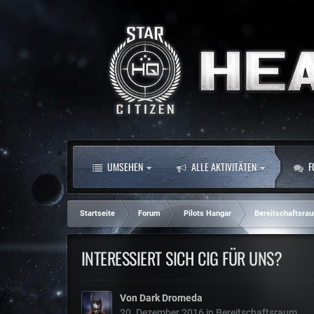
UMSEHEN
ALLE AKTIVITÄTEN
F
Startseite
Forum
Pilots Hangar
Bereitschaftsra
INTERESSIERT SICH CIG FÜR UNS?
Von
Dark Dromeda
20. Dezember 2016
in
Bereitschaftsraum