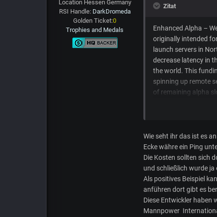
Location
Hessen Germany
Zitat
RSI Handle:
DarkDromeda
Golden Ticket:
0
Enhanced Alpha – We w
Trophies and Medals
originally intended for
launch servers in No
decrease latency in 
the world. This fundin
spinning up remote ser
of remaining alpha slo
‘verse at launch, but 
will allow us to bett
Wie seht ihr das ist es a
Ecke währe ein Ping unt
Die Kosten sollten sich 
und schließlich wurde ja
Als positives Beispiel 
anführen dort gibt es ber
Diese Entwickler haben w
Mannpower International