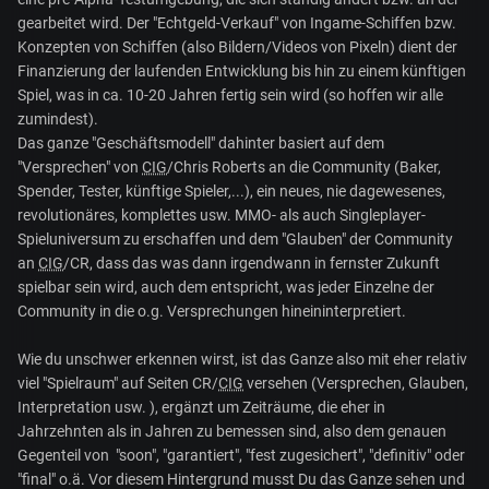
gearbeitet wird. Der "Echtgeld-Verkauf" von Ingame-Schiffen bzw.
Konzepten von Schiffen (also Bildern/Videos von Pixeln) dient der
Finanzierung der laufenden Entwicklung bis hin zu einem künftigen
Spiel, was in ca. 10-20 Jahren fertig sein wird (so hoffen wir alle
zumindest).
Das ganze "Geschäftsmodell" dahinter basiert auf dem
"Versprechen" von
CIG
/Chris Roberts an die Community (Baker,
Spender, Tester, künftige Spieler,...), ein neues, nie dagewesenes,
revolutionäres, komplettes usw. MMO- als auch Singleplayer-
Spieluniversum zu erschaffen und dem "Glauben" der Community
an
CIG
/CR, dass das was dann irgendwann in fernster Zukunft
spielbar sein wird, auch dem entspricht, was jeder Einzelne der
Community in die o.g. Versprechungen hineininterpretiert.
Wie du unschwer erkennen wirst, ist das Ganze also mit eher relativ
viel "Spielraum" auf Seiten CR/
CIG
versehen (Versprechen, Glauben,
Interpretation usw. ), ergänzt um Zeiträume, die eher in
Jahrzehnten als in Jahren zu bemessen sind, also dem genauen
Gegenteil von "soon", "garantiert", "fest zugesichert", "definitiv" oder
"final" o.ä. Vor diesem Hintergrund musst Du das Ganze sehen und