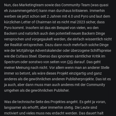
Nun, das Marketingteam sowie das Community-Team (was quasi
eh zusammengehört) kann man durchaus kritisieren. Immerhin
werben sie jetzt schon seit 2 Jahren mit 4.0 und Pyro und laut dem
kürzlichen Letter of Chairman ist es nicht mal 2023 sicher, dass
Pyro kommt. Insofern ist das ein Beispiel von vielen, wo den
Backern und natürlich auch den potentiell neuen Backern Dinge
versprochen und vorgegaukelt werden, die einfach wissentlich nicht
der Realität entsprechen. Dazu dann noch mehrfach solche Dinge
wie der letztjährige Adventskalender oder überzogene Schiffspreise
wie die Cutlass Steel. Ebenso das ignorieren sämtlicher Kritik im
Spectrum oder sonstwo von seiten von
CIG
darauf. Das geht
meiner Meinung nach nicht. Vor allem wenn man an anderer Stelle
immer so betont, als wäre dieses Projekt einzigartig und ganz
anderes als die gewöhnlichen anderen Publisherprojekte. Das ist es
ja auch, aber dann muss man auch anderes mit der Community
umgehen als die gewöhnlichen Publisher.
Was die technische Seite des Projektes angeht. Es geht ja voran,
langsamer als erhofft, aber immerhin stetig. Die Leute sind
motiviert und vieles muss neu erdacht werden. Das dauert halt