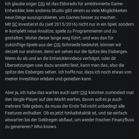
Ich glaube sogar
CIG
ist das Eldorado für ambitionierte Game-
Entwickler, kein anderes Studio gibt einem so viele Möglichkeiten
neue Dinge auszuprobieren, um Games besser zu machen.
Mit
SC
investierst du (seit 2015/2016) nicht nur in ein Spiel, sondern
in komplett neue Ansätze, spiele zu Programmieren und zu
gestalten. Wohin dieser lange weg führt, und was das für
zukünftige Spiele aus der
CIG
Schmiede bedeutet, können wir
derzeit nur erahnen, denn wir sehen nur die Spitze des Eisberges.
Wenn du ab und an die Entwicklervideos verfolgst, oder dir
Übersetzungen usw dazu ansieht/liest, kann man das; also die
spitze des Eisberges sehen. Ich hoffe nur, dass ich noch etwas von
meiner Investition erleben und genießen kann.
Aber ja, ich habe das warten auch satt!
CIG
könnten zumindest mal
den Single-Player auf den Markt werfen, davon soll es ja auch
mehrere Teile geben, da muss der Erste Teil nicht unbedingt alle
Features enthalten. Ob es jetzt hinhaltetaktik ist, und sie einfach
abwarten bis der Geldregen abflaut, um wieder frischen Finanzfluss
zu generieren? Who knows.