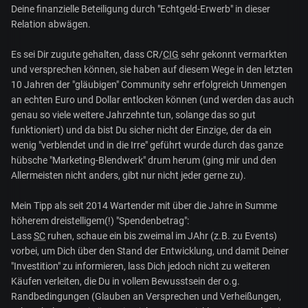
Deine finanzielle Beteiligung durch "Echtgeld-Erwerb" in dieser
Relation abwägen.
Es sei Dir zugute gehalten, dass CR/
CIG
sehr gekonnt vermarkten
und versprechen können, sie haben auf diesem Wege in den letzten
10 Jahren der "gläubigen" Community sehr erfolgreich Unmengen
an echten Euro und Dollar entlocken können (und werden das auch
genau so viele weitere Jahrzehnte tun, solange das so gut
funktioniert) und da bist Du sicher nicht der Einzige, der da ein
wenig "verblendet und in die Irre" geführt wurde durch das ganze
hübsche "Marketing-Blendwerk" drum herum (ging mir und den
Allermeisten nicht anders, gibt nur nicht jeder gerne zu).
Mein Tipp als seit 2014 Wartender mit über die Jahre in Summe
höherem dreistelligem(!) "Spendenbetrag":
Lass
SC
ruhen, schaue ein bis zweimal im JAhr (z.B. zu Events)
vorbei, um Dich über den Stand der Entwicklung, und damit Deiner
"Investition" zu informieren, lass Dich jedoch nicht zu weiteren
Käufen verleiten, die Du in vollem Bewusstsein der o.g.
Randbedingungen (Glauben an Versprechen und Verheißungen,