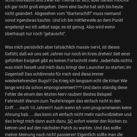
Schiffsverkäufe sind zwar ein Thema für sich, aber darauf möchte
ich gar nicht groß eingehen. Denn eine Sache hat sich bis heute
nicht geändert. Abgesehen vom "Starterschiff" muss niemand
sonst irgendwas kaufen. Und ich bin mittlerweile an dem Punkt
angelangt wo ich selbst sage, es ist genug. Also wird wenn
überhaupt nur noch "getauscht".
Was mich persönlich aber tatsächlich massiv nervt, ist dieses
Gefühl, daß wir uns seit Jahren nur noch im Kreis drehen! Seit einer
gefühlten Ewigkeit gibt es keinen Fortschritt mehr. Jedenfalls nichts
was mich fesselt und mich dazu bringt den Launcher zu starten, im
Gegenteil! Das schlimmste für mich sind diese immer
wiederkehrenden Bugs!!! Da Krieg ich langsam echt die Krise! Wie
lange wird da schon einprogrammiert??? Und dann ständig diese
Fehler die einem den letzten Nerv rauben! Bestes Beispiel:
Fahrstuhl! Warum zum Teufel kriegen das einfach nicht in den
Griff.....nach 10 Jahren!!! Auch wenn ich vom programmieren keine
Ahnung hab.....das kann ich einfach nicht mehr nachvollziehen und
das bringt mich dann auch dazu,
SC
sofort wieder den Rücken zu
kehren und auf den nächsten Patch zu warten. Und das sollte
meiner Meinung nach nicht passieren! Eigentlich sollte man die