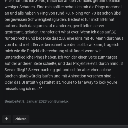
+150 hat und ich 30-50, mach ich an den Zombies gefühlt deutlich
weniger Schaden. Eine min später schau ich mir die Pings nochmal
an und alle haben n Ping von rund 70. N ping von 70 ist schon übel
bei gewissen Schwierigkeitsgraden. Bedeutet für mich BFB hat
automatisch das game auf n anderen, gemittelten server
gestreamt, geladen, transferiert what ever. Wenn ich das auf
SC
runterbreche und bedenke das z.B. eine Idris mit 40 Mann durchaus
von 4 und mehr Server berechnet werden soll bzw. kann, frage ich
mich wie die Projektielberechnung stattfindet wenn wir
unterschiedliche Pings haben, ich von der einen Seite zum target
auf der anderen Seite schieße, und das Projektile evtl. durch mind. 3
Server fliegt? Servermaching gut und schön aber eher solche
Sachen glaubwürdig laufen und mit Animation versehen sind...
Oder das UI Intuitiv gestaltet ist. Youre to far away to look youre
missels sag ich nur.^^
Bearbeitet
8. Januar 2023
von Bumelux
Zitieren