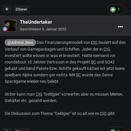
Zitieren
1
TheUndertaker
Geschrieben
5. Januar 2023
Das Finanzierungsmodell von
CIG
basiert auf den
@Admiral_Bero
Verkauf von Gamepackages und Schiffen. Jeder der in
CIG
investiert sollte wissen in was er investiert. Hätte niemand vor
roundabout 10 Jahren Vertrauen in das Projekt
SC
und SQ42
gehabt und blind Pakete bzw. Schiffe gekauft hätten wir jetzt keine
spielbare Alpha sondern gar nichts. Mit
SC
wurde das Genre
Spacegame wieder neu belebt.
Sicher kann man
CIG
"Geldgier" vorwerfen aber es müssen Mieten,
Gehälter etc. gezahlt werden.
Die Diskussion zum Thema "Geldgier" ist so alt wie es
CIG
gibt.