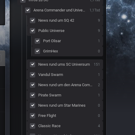
Arena Commander und Universum
1,1Tsd
News rund um SQ 42
9
Public Universe
9
Port Olisar
1
GrimHex
0
News rund ums SC Universum
151
Vandul Swarm
1
News rund um den Arena Commander
2
Pirate Swarm
1
News rund um Star Marines
0
Free Flight
0
Classic Race
4