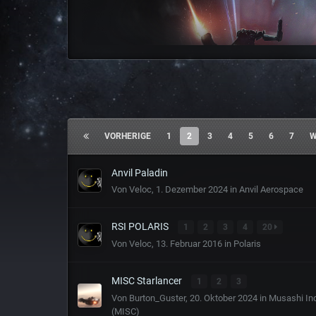
VORHERIGE
1
2
3
4
5
6
7
W
Anvil Paladin
Von
Veloc
,
1. Dezember 2024
in
Anvil Aerospace
RSI POLARIS
1
2
3
4
20
Von
Veloc
,
13. Februar 2016
in
Polaris
MISC Starlancer
1
2
3
Von
Burton_Guster
,
20. Oktober 2024
in
Musashi Ind
(MISC)