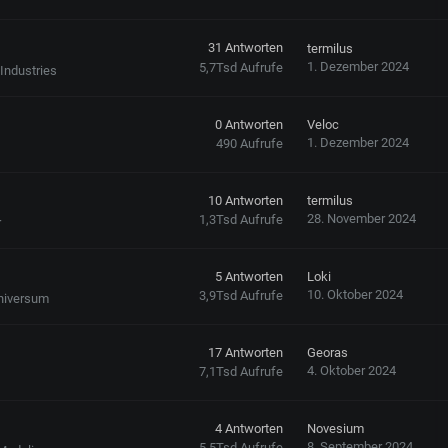
31
Antworten
termilus
1. Dezember 2024
5,7Tsd
Aufrufe
Industries
0
Antworten
Veloc
1. Dezember 2024
490
Aufrufe
10
Antworten
termilus
28. November 2024
1,3Tsd
Aufrufe
r
5
Antworten
Loki
10. Oktober 2024
3,9Tsd
Aufrufe
niversum
17
Antworten
Georas
4. Oktober 2024
7,1Tsd
Aufrufe
4
Antworten
Novesium
8. September 2024
5,5Tsd
Aufrufe