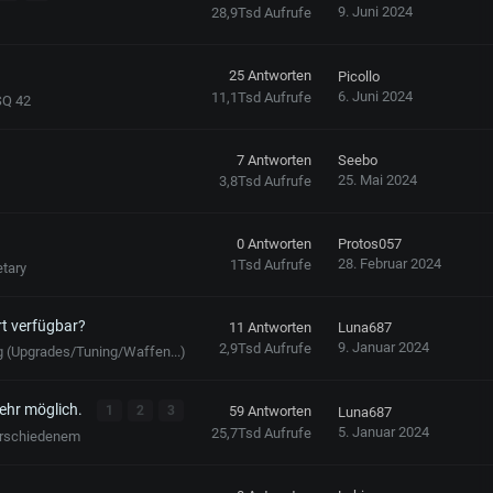
9. Juni 2024
28,9Tsd
Aufrufe
25
Antworten
Picollo
6. Juni 2024
11,1Tsd
Aufrufe
SQ 42
7
Antworten
Seebo
25. Mai 2024
3,8Tsd
Aufrufe
0
Antworten
Protos057
28. Februar 2024
1Tsd
Aufrufe
etary
t verfügbar?
11
Antworten
Luna687
9. Januar 2024
2,9Tsd
Aufrufe
 (Upgrades/Tuning/Waffen...)
ehr möglich.
1
2
3
59
Antworten
Luna687
5. Januar 2024
25,7Tsd
Aufrufe
rschiedenem