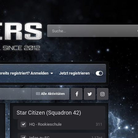
ereits registriert? Anmelden
Jetzt registrieren
Alle Aktivitäten
Facebook
Twitter
Instagram
Star Citizen (Squadron 42)
HQ - Rookieschule
311
Infos zu SC
1,1Tsd