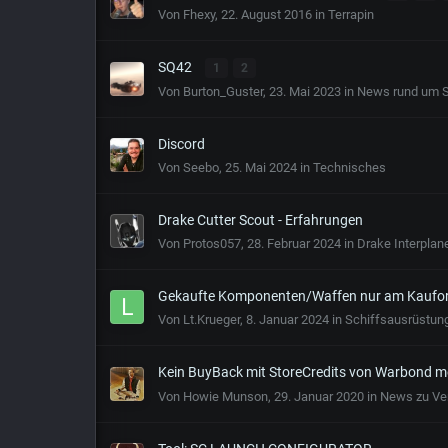
Von
Fhexy
,
22. August 2016
in
Terrapin
SQ42
1
2
Von
Burton_Guster
,
23. Mai 2023
in
News rund um 
Discord
Von
Seebo
,
25. Mai 2024
in
Technisches
Drake Cutter Scout - Erfahrungen
Von
Protos057
,
28. Februar 2024
in
Drake Interplan
Gekaufte Komponenten/Waffen nur am Kaufor
Von
Lt.Krueger
,
8. Januar 2024
in
Schiffsausrüstung
Kein BuyBack mit StoreCredits von Warbond m
Von
Howie Munson
,
29. Januar 2020
in
News zu Ve