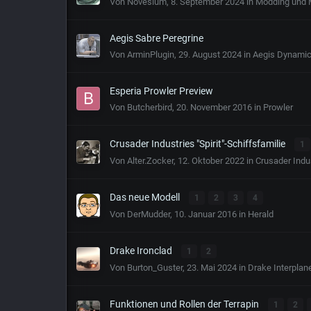
Von
Novesium
,
8. September 2024
in
Modding und 
Aegis Sabre Peregrine
Von
ArminPlugin
,
29. August 2024
in
Aegis Dynami
Esperia Prowler Preview
Von
Butcherbird
,
20. November 2016
in
Prowler
Crusader Industries "Spirit"-Schiffsfamilie
1
Von
Alter.Zocker
,
12. Oktober 2022
in
Crusader Indu
Das neue Modell
1
2
3
4
Von
DerMudder
,
10. Januar 2016
in
Herald
Drake Ironclad
1
2
Von
Burton_Guster
,
23. Mai 2024
in
Drake Interplan
Funktionen und Rollen der Terrapin
1
2