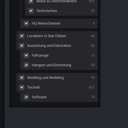
News zu Verschiedenem
891
Technisches
33
HQ Newschannel
0
Locations in Star Citizen
46
Ausrüstung und Dekoration
60
Fahrzeuge
10
Hangars und Einrichtung
50
Modding und Modeling
55
Technik
657
Software
79