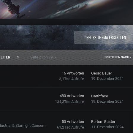
NEUES THEMA ERSTELLEN
EITER
Seite 2 von 79
SORTIEREN NACH
16
Antworten
Georg Bauer
19. Dezember 2024
3,1Tsd
Aufrufe
480
Antworten
Darthface
19. Dezember 2024
134,3Tsd
Aufrufe
50
Antworten
Burton_Guster
ustrial & Starflight Concern
11. Dezember 2024
61,2Tsd
Aufrufe