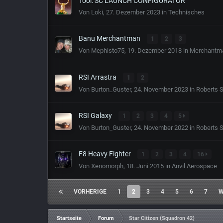
Tool: SC LAUNCH CONFIGURATOR
Von
Loki
,
27. Dezember 2023
in
Technisches
Banu Merchantman
1
2
3
Von
Mephisto75
,
19. Dezember 2018
in
Merchantm
RSI Arrastra
1
2
Von
Burton_Guster
,
24. November 2023
in
Roberts S
RSI Galaxy
1
2
3
4
5
Von
Burton_Guster
,
24. November 2022
in
Roberts S
F8 Heavy Fighter
1
2
3
4
16
Von
Xenomorph
,
18. Juni 2015
in
Anvil Aerospace
VORHERIGE
1
2
3
4
5
6
7
W
Startseite
Forum
Star Citizen (Squadron 42)