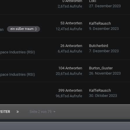
0
Antworten
Loki
27. Dezember 2023
2,6Tsd
Aufrufe
53
Antworten
KaffeRausch
9. Dezember 2023
12,4Tsd
Aufrufe
ein süßer traum :)
an
26
Antworten
Butcherbird
7. Dezember 2023
6,4Tsd
Aufrufe
pace Industries (RSI)
104
Antworten
Burton_Guster
26. November 2023
20,6Tsd
Aufrufe
pace Industries (RSI)
399
Antworten
KaffeRausch
30. Oktober 2023
96,8Tsd
Aufrufe
EITER
Seite 2 von 79